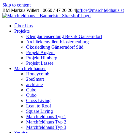
Skip to content
BM Markus Willert - 0660 / 47 20 20 4
|
office@marchfeldhaus.at
Über Uns
Projekte
Kleingartensiedlung Bezirk Gänserndorf
Architektenvillen Klosterneuburg
Ökosiedlung Gänserndorf Süd
Projekt Angern
Projekt Himberg
Projekt Lassee
Marchfeldhäuser
Honeycomb
2beSmart
archLine
Cube
Cubo
Cross Living
Lean to Roof
Square Living
Marchfeldhaus Typ 1
Marchfeldhaus Typ 2
Marchfeldhaus Typ 3
Service