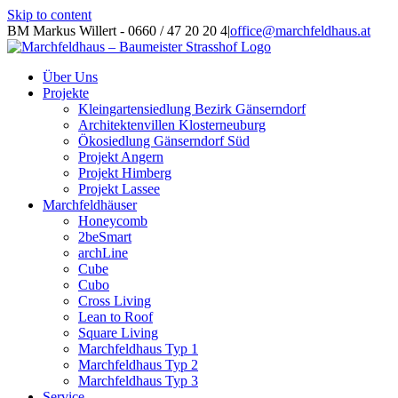
Skip to content
BM Markus Willert - 0660 / 47 20 20 4
|
office@marchfeldhaus.at
Über Uns
Projekte
Kleingartensiedlung Bezirk Gänserndorf
Architektenvillen Klosterneuburg
Ökosiedlung Gänserndorf Süd
Projekt Angern
Projekt Himberg
Projekt Lassee
Marchfeldhäuser
Honeycomb
2beSmart
archLine
Cube
Cubo
Cross Living
Lean to Roof
Square Living
Marchfeldhaus Typ 1
Marchfeldhaus Typ 2
Marchfeldhaus Typ 3
Service