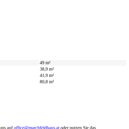
49 m²
38,9 m²
41,9 m²
80,8 m²
 uns auf
office@marchfeldhaus.at
oder nutzen Sie das