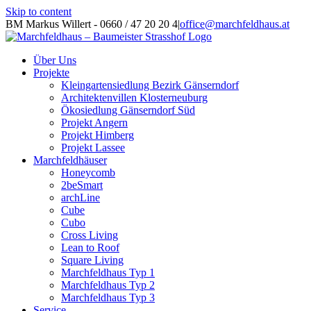
Skip to content
BM Markus Willert - 0660 / 47 20 20 4
|
office@marchfeldhaus.at
Über Uns
Projekte
Kleingartensiedlung Bezirk Gänserndorf
Architektenvillen Klosterneuburg
Ökosiedlung Gänserndorf Süd
Projekt Angern
Projekt Himberg
Projekt Lassee
Marchfeldhäuser
Honeycomb
2beSmart
archLine
Cube
Cubo
Cross Living
Lean to Roof
Square Living
Marchfeldhaus Typ 1
Marchfeldhaus Typ 2
Marchfeldhaus Typ 3
Service