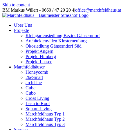
Skip to content
BM Markus Willert - 0660 / 47 20 20 4
|
office@marchfeldhaus.at
Über Uns
Projekte
Kleingartensiedlung Bezirk Gänserndorf
Architektenvillen Klosterneuburg
Ökosiedlung Gänserndorf Süd
Projekt Angern
Projekt Himberg
Projekt Lassee
Marchfeldhäuser
Honeycomb
2beSmart
archLine
Cube
Cubo
Cross Living
Lean to Roof
Square Living
Marchfeldhaus Typ 1
Marchfeldhaus Typ 2
Marchfeldhaus Typ 3
Service